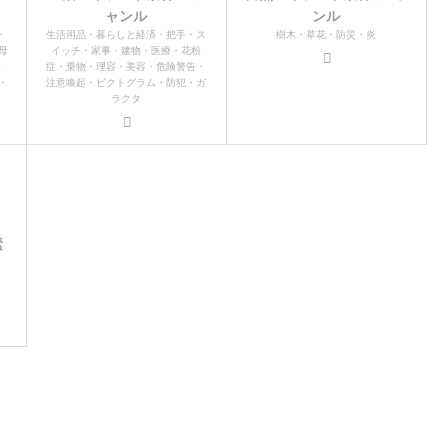
ャンル
ンル
・
生活用品・暮らしと経済・把手・ス
樹木・草花・防災・炎
母
イッチ・家事・建物・医療・花粉
お
症・乗物・理容・美容・危険警告・
・
注意喚起・ピクトグラム・防犯・ガ
ラクタ
素
ク