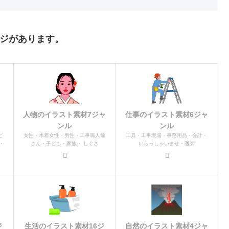
ージがあります。
ト
人物のイラスト素材7ジャ
仕事のイラスト素材6ジャ
ンル
ンル
ピ
女性・水着女性・男性・工事職人爺
工具・工事現場・事務用品・会計・
・
さん・子ども・家族・ しぐさ
いらっしゃいませ・医師
ジ
生活のイラスト素材16ジ
自然のイラスト素材4ジャ