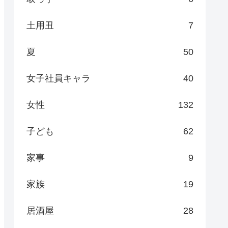
土用丑
7
夏
50
女子社員キャラ
40
女性
132
子ども
62
家事
9
家族
19
居酒屋
28