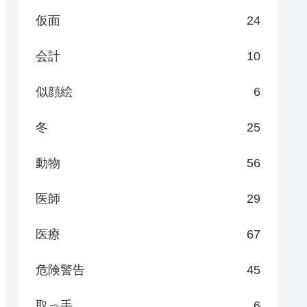
仮面
24
会計
10
似顔絵
6
冬
25
動物
56
医師
29
医療
67
危険警告
45
取っ手
6