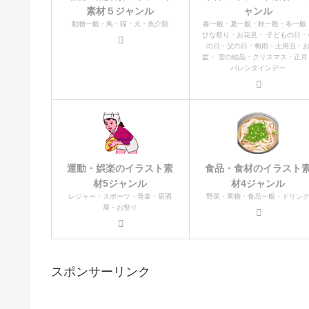
素材５ジャンル
ャンル
動物一般・鳥・猫・犬・魚介類
春一般・夏一般・秋一般・冬一般
ひな祭り・お花見・ 子どもの日・
の日・父の日・梅雨・土用丑・
盆・ 雪の結晶・クリスマス・正月
バレンタインデー
運動・娯楽のイラスト素
食品・食材のイラスト
材5ジャンル
材4ジャンル
レジャー・スポーツ・音楽・居酒
野菜・果物・食品一般・ドリン
屋・お祭り
スポンサーリンク