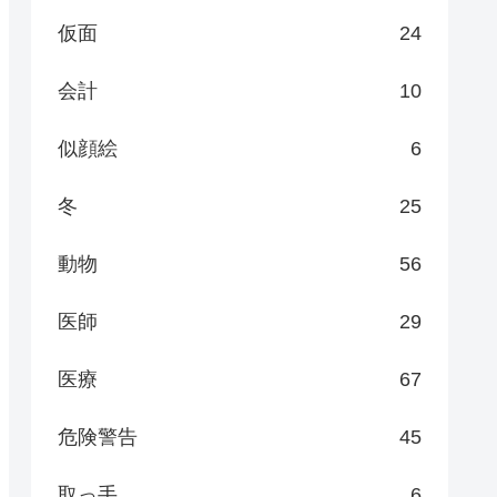
仮面
24
会計
10
似顔絵
6
冬
25
動物
56
医師
29
医療
67
危険警告
45
取っ手
6