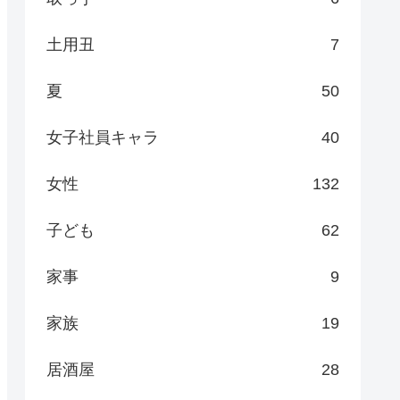
土用丑
7
夏
50
女子社員キャラ
40
女性
132
子ども
62
家事
9
家族
19
居酒屋
28