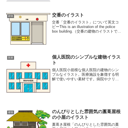
交番のイラスト
建物
交番「交番のイラスト」について英文コ
ピーThis is an illustration of the police
box building.（交番の建物のイラストで
す）In Japan, police boxes play a role ...
個人医院のシンプルな建物イラス
医療
ト
個人医院小規模な個人医院の建物のシン
プルなイラスト。医療施設を象徴する明
解で使いやすい素材です。病院やクリニ
ック、医療関連のコンテンツに最適で
す。同ジャンルのイラストが豊富な素材
サイト建物イラスト素材集医療イラスト
素材集
のんびりとした雰囲気の藁葺屋根
建物
の小屋のイラスト
藁葺き屋根「のんびりとした雰囲気の藁