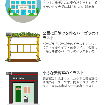
トです。患者さんに安心感を与える、柔
らかいタッチで仕上げました。診療案内
の挿絵として使用したりすることで、ク
リニックの信頼性と親しみやすさをアピ
ールできます。同ジャンルのイラストが
豊富な素材サイト医療イラ...
公園に日除けを作るパーゴラのイ
建物
ラスト
パーゴラ「パーゴラのイラスト」につい
てファイルタイプ・画像サイズ「公園に
日除けを作るパーゴラのイラスト」の画
像ファイル情報ファイル名:pagora.pngフ
ァイルタイプ:image/PNG（背景透過）フ
ァイルサイズ:8KB画像の大きさ:65...
小さな美容室のイラスト
建物
美容室こじんまりとした小さな美容室の
店頭のイラストです。同カテゴリーのイ
ラストがある素材ページ美容イラスト素
材集建物イラスト素材集