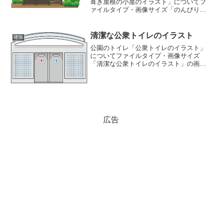
葺き屋根の小屋のイラスト」についてフ
ァイルタイプ・画像サイズ「のんびりと
した雰囲気の藁葺き屋根の小屋のイラス
ト」の画像ファイル情報ファイル
名:warabuki.pngファイルタイ
清潔な公衆トイレのイラスト
建物
プ:image/PNG（背...
公園のトイレ「公衆トイレのイラスト」
についてファイルタイプ・画像サイズ
「清潔な公衆トイレのイラスト」の画像
ファイル情報ファイル名:toire.pngファイ
ルタイプ:image/PNG（背景透過）ファイ
ルサイズ:3KB画像の大きさ:685ピク...
広告