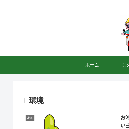
ホーム
こ
環境
お
家事
い