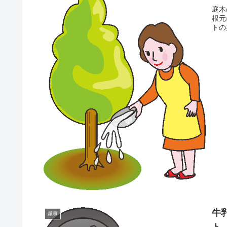
庭木
根元
トの英文
牛
家事
ト