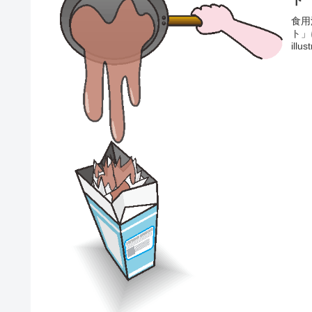
食用
ト」
illu