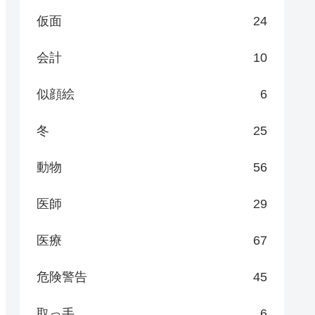
仮面
24
会計
10
似顔絵
6
冬
25
動物
56
医師
29
医療
67
危険警告
45
取っ手
6