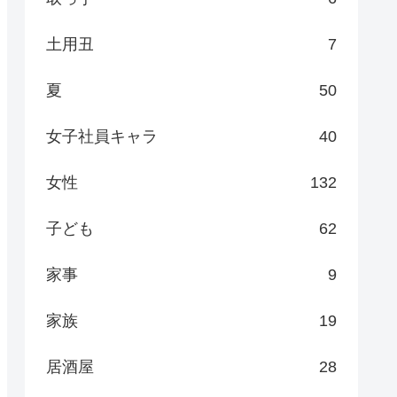
土用丑
7
夏
50
女子社員キャラ
40
女性
132
子ども
62
家事
9
家族
19
居酒屋
28