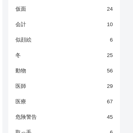
仮面
24
会計
10
似顔絵
6
冬
25
動物
56
医師
29
医療
67
危険警告
45
取っ手
6