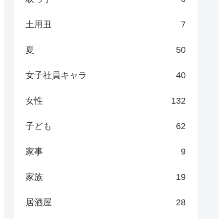
土用丑
7
夏
50
女子社員キャラ
40
女性
132
子ども
62
家事
9
家族
19
居酒屋
28