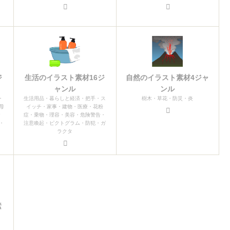
ジ
生活のイラスト素材16ジ
自然のイラスト素材4ジャ
ャンル
ンル
・
生活用品・暮らしと経済・把手・ス
樹木・草花・防災・炎
母
イッチ・家事・建物・医療・花粉
お
症・乗物・理容・美容・危険警告・
・
注意喚起・ピクトグラム・防犯・ガ
ラクタ
素
ク