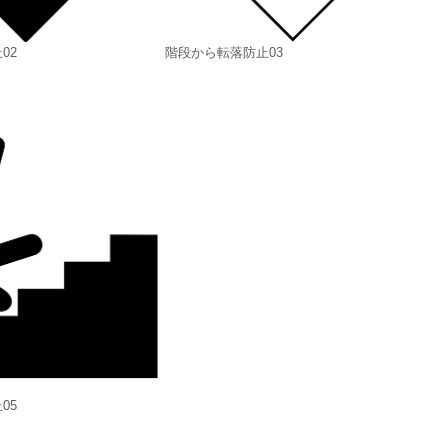
02
階段から転落防止03
05