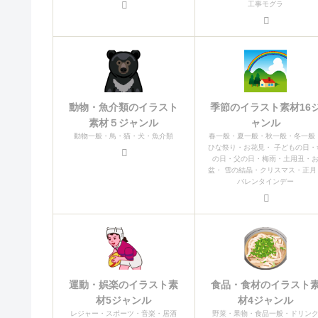
工事モグラ
動物・魚介類のイラスト
季節のイラスト素材16
素材５ジャンル
ャンル
動物一般・鳥・猫・犬・魚介類
春一般・夏一般・秋一般・冬一般
ひな祭り・お花見・ 子どもの日・
の日・父の日・梅雨・土用丑・
盆・ 雪の結晶・クリスマス・正月
バレンタインデー
運動・娯楽のイラスト素
食品・食材のイラスト
材5ジャンル
材4ジャンル
レジャー・スポーツ・音楽・居酒
野菜・果物・食品一般・ドリン