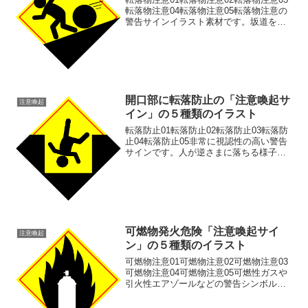
転落物注意04転落物注意05転落物注意の
警告サインイラスト素材です。坂道を転
がる物体から逃げる人を表現したピクト
グラムです。山道、工事現場、安全対
策、危険予知訓練（KYT）用のイラスト
素材として効果...
開口部に転落防止の「注意喚起サ
注意喚起
イン」の５種類のイラスト
転落防止01転落防止02転落防止03転落防
止04転落防止05非常に視認性の高い警告
サインです。人が逆さまに落ちる様子
は、高所からの転落や事故の危険性を直
感的に伝えます。「転落注意」「高所か
らの落下危険」などの安全喚起を目的と
した標識、ポスタ...
可燃物発火危険「注意喚起サイ
注意喚起
ン」の５種類のイラスト
可燃物注意01可燃物注意02可燃物注意03
可燃物注意04可燃物注意05可燃性ガスや
引火性エアゾールなどの警告シンボルイ
ラスト素材です。工場、倉庫、物流、化
学品製造所に必須のサインです。可燃性