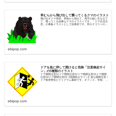
草むらから飛び出して襲ってくるクマのイラスト
飛び出すクマ突然、草陰から現れて、両手の鋭い爪を立て
て、襲ってくる凶暴なクマのイラストです。「クマ出没注
意」の看板イラストとして効果的です。同カテゴリーのイ
ラストが豊富な素材ページ
ebipop.com
ドアを急に押して開けると危険「注意喚起サイ
ン」の5種類のイラスト
ドア開閉注意01ドア開閉注意02ドア開閉注意03ドア開閉
注意04ドア開閉注意05【危険防止サイン】急な開閉注意！
ドア衝突警告ピクトグラム素材です。オフィス、学校、病
院など、人が頻繁に行き交う場所での安全対策に必須のイ
ラスト素材です。「慌てて...
ebipop.com