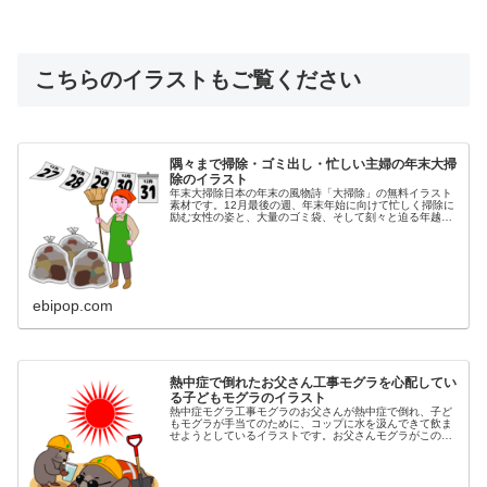
こちらのイラストもご覧ください
隅々まで掃除・ゴミ出し・忙しい主婦の年末大掃
除のイラスト
年末大掃除日本の年末の風物詩「大掃除」の無料イラスト
素材です。12月最後の週、年末年始に向けて忙しく掃除に
励む女性の姿と、大量のゴミ袋、そして刻々と迫る年越し
を表す日めくりカレンダー（12月27, 28, 29, 30, 31日）
を描きまし...
ebipop.com
熱中症で倒れたお父さん工事モグラを心配してい
る子どもモグラのイラスト
熱中症モグラ工事モグラのお父さんが熱中症で倒れ、子ど
もモグラが手当てのために、コップに水を汲んできて飲ま
せようとしているイラストです。お父さんモグラがこのま
ま亡くなりでもしたら、子どもモグラは明日から何を頼り
生きていけばいいのでしょう。非情...