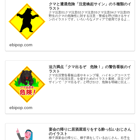
クマと遭遇危険「注意喚起サイン」の５種類のイ
ラスト
クマ注意01クマ注意02クマ注意03クマ注意04クマ注意05
野生のクマの危険性に対する注意・警戒を呼び掛けるサイ
ンのイラストです。いろいろなメディアで使用できるよう
に５種類の表示方法で描きました。ハイキング・農作業・
散歩・山麓・住宅街などの...
ebipop.com
迫力満点「クマ出るぞ 危険！」の警告看板のイ
ラスト
クマ出没警告看板山道やキャンプ場、ハイキングコースで
の「クマ出没注意」を促すためのイラスト素材。目立つデ
ザインで「クマ出るぞ」と呼びかけ、危険を明確に伝えま
す。クマ危険、クマ出没注意、ハイキング注意、登山注
意、農作業注意などのキーワードに対...
ebipop.com
宴会の帰りに居酒屋巡りをする酔っ払いおじさん
のイラスト
梯子酒宴会の帰りに、梯子酒をしているおじさん。右手を