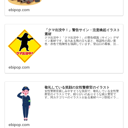
ebipop.com
「クマ出没中！」警告サイン・注意喚起イラスト
素材
クマ出没中！「クマ出没中！」の警告標識（サイン）デザ
イン素材です。迫力ある熊の立ち姿と、視認性の高い黄
色・赤色で危険性を強調しています。登山口の看板、注意
喚起のポスター、自治体や観光地の安全対策、ウェブサイ
ト、チラシ、SNSでの情報発信に最...
ebipop.com
敬礼している笑顔の女性警察官のイラスト
女性警察官親しみやすそうな笑顔で、敬礼している女性警
察官のイラストです。頼りがいのありそうな婦人警官で
す。同カテゴリーのイラストがある素材ページ防犯イラス
ト素材集女性イラスト素材集防災イラスト素材集
ebipop.com