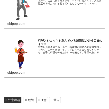
上げて、人差し指を突き立て「もう一軒行こう！」と居酒
屋巡りを叫んでいる酔っ払いおじさんのイラストです。同
カテゴリーのイラストがある素材ページ居酒屋イラスト素
材集
ebipop.com
料理とジョッキを運んでいる居酒屋の男性店員の
イラスト
男性店員居酒屋のホールで、調理場と客席の間を飛び回っ
て大忙しの男性店員です。右手にビール大ジョッキを持
ち、左手に料理をのせたトレーを抱えて、客席へ急いでい
る男性店員のイラストです。同カテゴリーのイラストがあ
る素材サイト居酒屋イラスト素材集
ebipop.com
注意喚起
危険
注意
警告