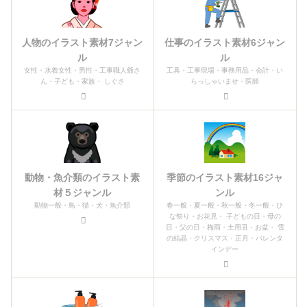
人物のイラスト素材7ジャン
仕事のイラスト素材6ジャン
ル
ル
女性・水着女性・男性・工事職人爺さ
工具・工事現場・事務用品・会計・い
ん・子ども・家族・ しぐさ
らっしゃいませ・医師
動物・魚介類のイラスト素
季節のイラスト素材16ジャ
材５ジャンル
ンル
動物一般・鳥・猫・犬・魚介類
春一般・夏一般・秋一般・冬一般・ひ
な祭り・お花見・ 子どもの日・母の
日・父の日・梅雨・土用丑・お盆・ 雪
の結晶・クリスマス・正月・バレンタ
インデー