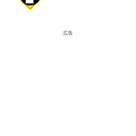
物質の安全管理を徹底するための警告イ
ラストとして、...
広告