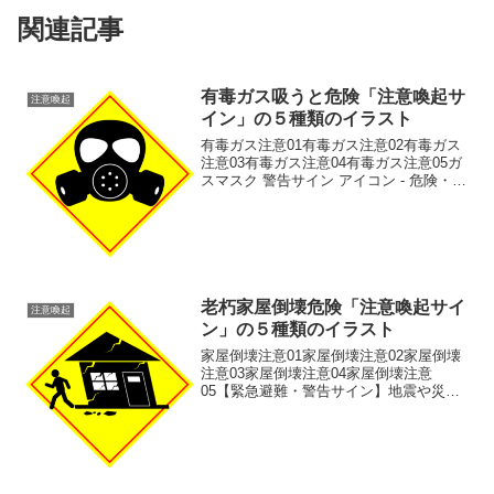
関連記事
有毒ガス吸うと危険「注意喚起サ
注意喚起
イン」の５種類のイラスト
有毒ガス注意01有毒ガス注意02有毒ガス
注意03有毒ガス注意04有毒ガス注意05ガ
スマスク 警告サイン アイコン - 危険・化
学物質対策の安全標識イラストです。毒
性や化学物質による危険な環境、または
感染症対策を示す、目立つガスマスクの
警告サ...
老朽家屋倒壊危険「注意喚起サイ
注意喚起
ン」の５種類のイラスト
家屋倒壊注意01家屋倒壊注意02家屋倒壊
注意03家屋倒壊注意04家屋倒壊注意
05【緊急避難・警告サイン】地震や災害
時の建物倒壊リスクを警告するイラスト
素材です。防災マニュアル、安全標識、
注意喚起ポスターに最適です。大地震や
老朽化による建物倒...