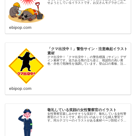
せようとしているイラストです。お父さんモグラがこのま
ま亡くなりでもしたら、子どもモグラは明日から何を頼り
生きていけばいいのでしょう。非情...
ebipop.com
「クマ出没中！」警告サイン・注意喚起イラスト
素材
クマ出没中！「クマ出没中！」の警告標識（サイン）デザ
イン素材です。迫力ある熊の立ち姿と、視認性の高い黄
色・赤色で危険性を強調しています。登山口の看板、注意
喚起のポスター、自治体や観光地の安全対策、ウェブサイ
ト、チラシ、SNSでの情報発信に最...
ebipop.com
敬礼している笑顔の女性警察官のイラスト
女性警察官親しみやすそうな笑顔で、敬礼している女性警
察官のイラストです。頼りがいのありそうな婦人警官で
す。同カテゴリーのイラストがある素材ページ防犯イラス
ト素材集女性イラスト素材集防災イラスト素材集