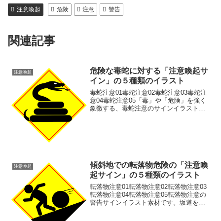
注意喚起
危険
注意
警告
関連記事
危険な毒蛇に対する「注意喚起サ
注意喚起
イン」の５種類のイラスト
毒蛇注意01毒蛇注意02毒蛇注意03毒蛇注
意04毒蛇注意05「毒」や「危険」を強く
象徴する、毒蛇注意のサインイラスト素
材です。ホラーゲームの毒アイテム、サ
スペンス小説のシンボル、ウェブデザイ
ンの警告マークなど、緊張感や静かな恐
怖を演出したい...
傾斜地での転落物危険の「注意喚
注意喚起
起サイン」の５種類のイラスト
転落物注意01転落物注意02転落物注意03
転落物注意04転落物注意05転落物注意の
警告サインイラスト素材です。坂道を転
がる物体から逃げる人を表現したピクト
グラムです。山道、工事現場、安全対