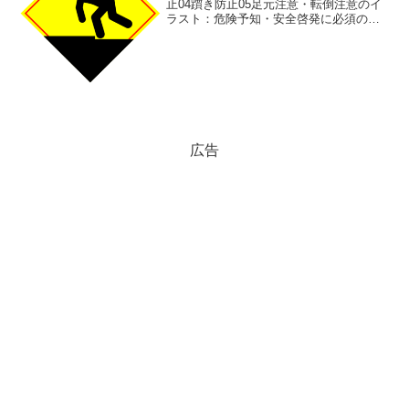
止04躓き防止05足元注意・転倒注意のイ
ラスト：危険予知・安全啓発に必須の高
視認性ピクトグラムです。建設現場、工
場、階段、足場など「危険な段差」の注
意喚起にお役立て下さい。一目でわかる
「躓き・転倒」...
広告