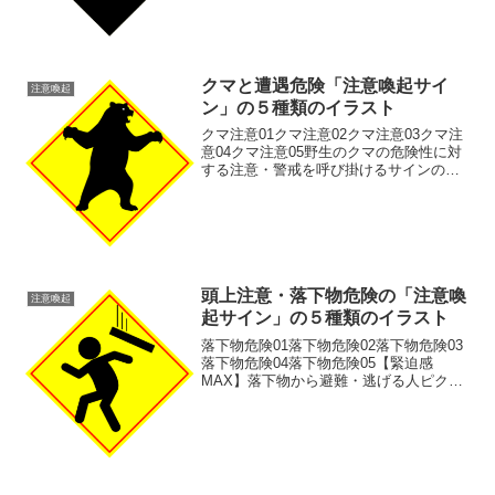
策、危険予知訓練（KYT）用のイラスト
素材として効果...
クマと遭遇危険「注意喚起サイ
注意喚起
ン」の５種類のイラスト
クマ注意01クマ注意02クマ注意03クマ注
意04クマ注意05野生のクマの危険性に対
する注意・警戒を呼び掛けるサインのイ
ラストです。いろいろなメディアで使用
できるように５種類の表示方法で描きま
した。ハイキング・農作業・散歩・山
麓・住宅街などの...
頭上注意・落下物危険の「注意喚
注意喚起
起サイン」の５種類のイラスト
落下物危険01落下物危険02落下物危険03
落下物危険04落下物危険05【緊迫感
MAX】落下物から避難・逃げる人ピクト
グラム | 危険予知・安全啓発イラスト素
材。「もしも」の瞬間に備える！このイ
ラスト素材は、頭上からの危険物（瓦
礫、資材など）...