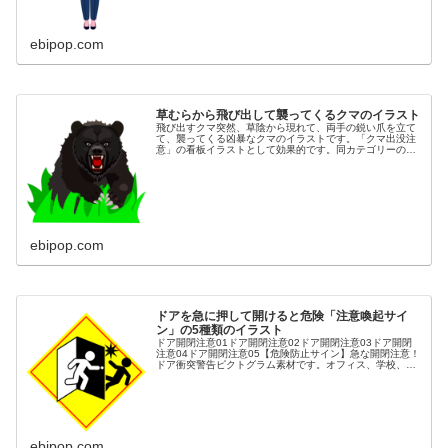
ebipop.com
草むらから飛び出して襲ってくるクマのイラスト
飛び出すクマ突然、草陰から現れて、両手の鋭い爪を立て
て、襲ってくる凶暴なクマのイラストです。「クマ出没注
意」の看板イラストとして効果的です。同カテゴリーのイ
ラストが豊富な素材ページ
ebipop.com
ドアを急に押して開けると危険「注意喚起サイ
ン」の5種類のイラスト
ドア開閉注意01ドア開閉注意02ドア開閉注意03ドア開閉
注意04ドア開閉注意05【危険防止サイン】急な開閉注意！
ドア衝突警告ピクトグラム素材です。オフィス、学校、病
院など、人が頻繁に行き交う場所での安全対策に必須のイ
ラスト素材です。「慌てて...
ebipop.com