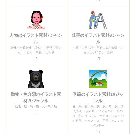
人物のイラスト素材7ジャン
仕事のイラスト素材6ジャン
ル
ル
女性・水着女性・男性・工事職人爺さ
工具・工事現場・事務用品・会計・い
ん・子ども・家族・ しぐさ
らっしゃいませ・医師
動物・魚介類のイラスト素
季節のイラスト素材16ジャ
材５ジャンル
ンル
動物一般・鳥・猫・犬・魚介類
春一般・夏一般・秋一般・冬一般・ひ
な祭り・お花見・ 子どもの日・母の
日・父の日・梅雨・土用丑・お盆・ 雪
の結晶・クリスマス・正月・バレンタ
インデー