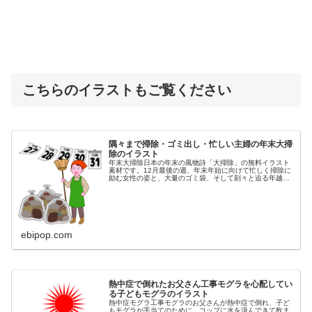
こちらのイラストもご覧ください
隅々まで掃除・ゴミ出し・忙しい主婦の年末大掃
除のイラスト
年末大掃除日本の年末の風物詩「大掃除」の無料イラスト
素材です。12月最後の週、年末年始に向けて忙しく掃除に
励む女性の姿と、大量のゴミ袋、そして刻々と迫る年越し
を表す日めくりカレンダー（12月27, 28, 29, 30, 31日）
を描きまし...
ebipop.com
熱中症で倒れたお父さん工事モグラを心配してい
る子どもモグラのイラスト
熱中症モグラ工事モグラのお父さんが熱中症で倒れ、子ど
もモグラが手当てのために、コップに水を汲んできて飲ま