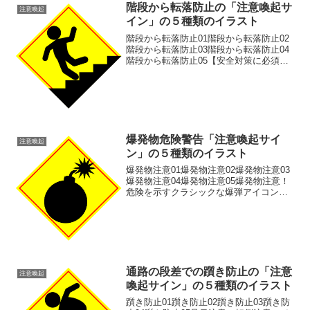
階段から転落防止の「注意喚起サ
注意喚起
イン」の５種類のイラスト
階段から転落防止01階段から転落防止02
階段から転落防止03階段から転落防止04
階段から転落防止05【安全対策に必須】
階段 転倒注意・転落警告サインの無料イ
ラスト素材です。企業や施設の安全ポス
ター、ウェブサイトの注意喚起に最適
な、視認性の高...
爆発物危険警告「注意喚起サイ
注意喚起
ン」の５種類のイラスト
爆発物注意01爆発物注意02爆発物注意03
爆発物注意04爆発物注意05爆発物注意！
危険を示すクラシックな爆弾アイコン。
視認性の高い警告サイン/警告マークイラ
スト素材です。シンプルな爆弾のシルエ
ットが、警告マーク・危険サインを表し
ています。点...
通路の段差での躓き防止の「注意
注意喚起
喚起サイン」の５種類のイラスト
躓き防止01躓き防止02躓き防止03躓き防