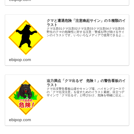
クマと遭遇危険「注意喚起サイン」の５種類のイ
ラスト
クマ注意01クマ注意02クマ注意03クマ注意04クマ注意05
野生のクマの危険性に対する注意・警戒を呼び掛けるサイ
ンのイラストです。いろいろなメディアで使用できるよう
に５種類の表示方法で描きました。ハイキング・農作業・
散歩・山麓・住宅街などの...
ebipop.com
迫力満点「クマ出るぞ 危険！」の警告看板のイ
ラスト
クマ出没警告看板山道やキャンプ場、ハイキングコースで
の「クマ出没注意」を促すためのイラスト素材。目立つデ
ザインで「クマ出るぞ」と呼びかけ、危険を明確に伝えま
す。クマ危険、クマ出没注意、ハイキング注意、登山注
意、農作業注意などのキーワードに対...
ebipop.com